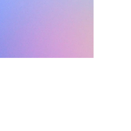
Se hai partecipato alla 80ma e 81ma
edizione, puoi ancora recensire i film
proiettati cliccando sui link al
Questionario qui sotto:
Film&Parità 2024 - ITA
Film&Parità 2024 - ENG