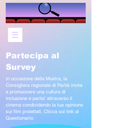
Partecipa al
Survey
In occasione della Mostra, la
Consigliera regionale di Parità invita
a promuovere una cultura di
inclusione e parita' attraverso il
cinema condividendo la tua opinione
sui film proiettati. Clicca sul link al
Questionario: